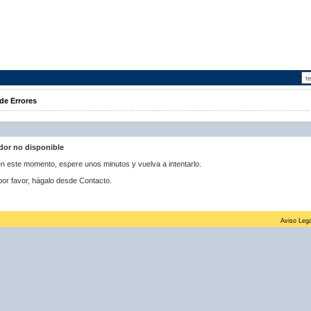
de Errores
idor no disponible
 en este momento, espere unos minutos y vuelva a intentarlo.
por favor, hágalo desde Contacto.
Aviso Lega