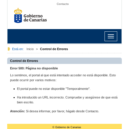
Contacto
Toggle
navigation
Está en:
Inicio
>
Control de Errores
Control de Errores
Error 500: Página no disponible
Lo sentimos, el portal al que está intentado acceder no está disponible. Esto
puede ocurrir por varios motivos:
El portal puede no estar disponible "Temporalmente".
Ha introducido un URL incorrecto. Compruebe y asegúrese de que está
bien escrito.
Atención:
Si desea informar, por favor, hágalo desde Contacto.
© Gobierno de Canarias