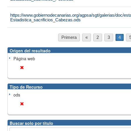
https://www.gobiernodecanarias.org/agpsa/sgt/galerias/doc/est
Estadistica_sacrificios_Cabezas.ods
Primera
«
2
3
4
Origen del resultado
Página web
Tipo de Recurso
ods
Buscar solo por título