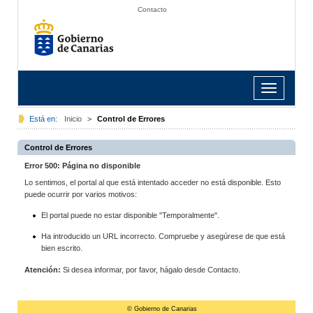
Contacto
Toggle
navigation
Está en:
Inicio
>
Control de Errores
Control de Errores
Error 500: Página no disponible
Lo sentimos, el portal al que está intentado acceder no está disponible. Esto
puede ocurrir por varios motivos:
El portal puede no estar disponible "Temporalmente".
Ha introducido un URL incorrecto. Compruebe y asegúrese de que está
bien escrito.
Atención:
Si desea informar, por favor, hágalo desde Contacto.
© Gobierno de Canarias