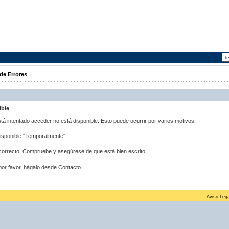
de Errores
ible
stá intentado acceder no está disponible. Esto puede ocurrir por varios motivos:
disponible "Temporalmente".
correcto. Compruebe y asegúrese de que está bien escrito.
por favor, hágalo desde Contacto.
Aviso Lega