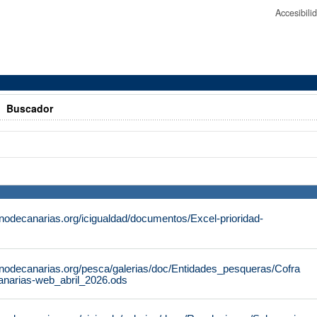
Accesibil
>
Buscador
nodecanarias.org/icigualdad/documentos/Excel-prioridad-
rnodecanarias.org/pesca/galerias/doc/Entidades_pesqueras/Cofra
anarias-web_abril_2026.ods