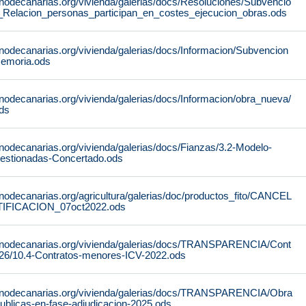
rnodecanarias.org/vivienda/galerias/docs/Resoluciones/Subvencio
_Relacion_personas_participan_en_costes_ejecucion_obras.ods
rnodecanarias.org/vivienda/galerias/docs/Informacion/Subvencion
emoria.ods
nodecanarias.org/vivienda/galerias/docs/Informacion/obra_nueva/
ds
nodecanarias.org/vivienda/galerias/docs/Fianzas/3.2-Modelo-
gestionadas-Concertado.ods
nodecanarias.org/agricultura/galerias/doc/productos_fito/CANCEL
IFICACION_07oct2022.ods
ernodecanarias.org/vivienda/galerias/docs/TRANSPARENCIA/Cont
026/10.4-Contratos-menores-ICV-2022.ods
ernodecanarias.org/vivienda/galerias/docs/TRANSPARENCIA/Obra
ublicas-en-fase-adjudicacion-2025.ods