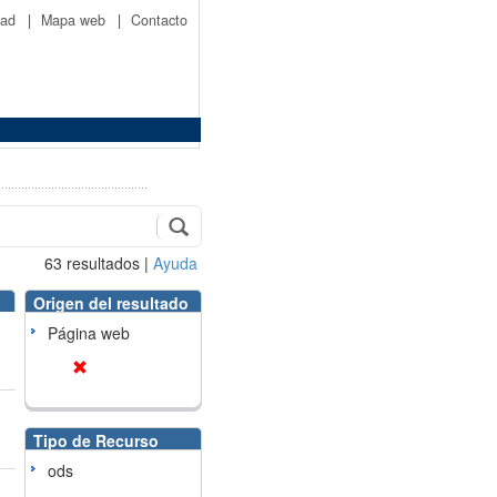
idad
|
Mapa web
|
Contacto
63
resultados
|
Ayuda
Origen del resultado
Página web
Tipo de Recurso
ods