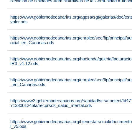
Relación de Unidades Administrativas de la Comunidad Autón
https://www.gobiernodecanarias.org/agpsa/sgt/galerias/doc/e
valor.ods
https://www.gobiernodecanarias.org/empleo/sce/ftp/principal/a
ocial_en_Canarias.ods
https://www.gobiernodecanarias.org/hacienda/galeria/factura
IR3_v1.12.ods
https://www.gobiernodecanarias.org/empleo/sce/ftp/principal/
_en_Canarias.ods
https://www3.gobiernodecanarias.org/sanidad/scs/content/fd4
7138001245fa/recursos_salud_mental.ods
https://www.gobiernodecanarias.org/bienestarsocial/docum
l_v5.ods