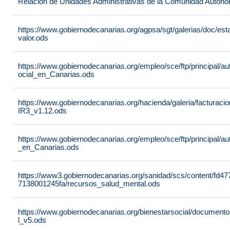
Relación de Unidades Administrativas de la Comunidad Autón
https://www.gobiernodecanarias.org/agpsa/sgt/galerias/doc/e
valor.ods
https://www.gobiernodecanarias.org/empleo/sce/ftp/principal/a
ocial_en_Canarias.ods
https://www.gobiernodecanarias.org/hacienda/galeria/factura
IR3_v1.12.ods
https://www.gobiernodecanarias.org/empleo/sce/ftp/principal/
_en_Canarias.ods
https://www3.gobiernodecanarias.org/sanidad/scs/content/fd4
7138001245fa/recursos_salud_mental.ods
https://www.gobiernodecanarias.org/bienestarsocial/docum
l_v5.ods