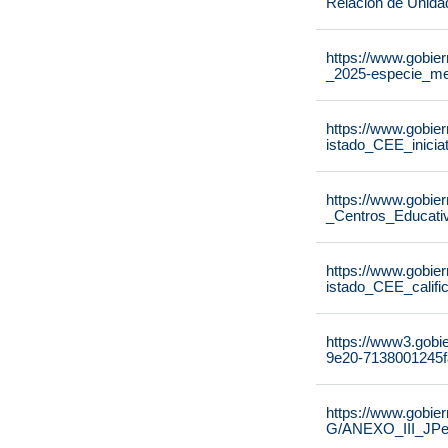
Relación de Unida
https://www.gobier
_2025-especie_me
https://www.gobier
istado_CEE_inicia
https://www.gobier
_Centros_Educati
https://www.gobier
istado_CEE_calif
https://www3.gobi
9e20-7138001245f
https://www.gobie
G/ANEXO_III_JPe