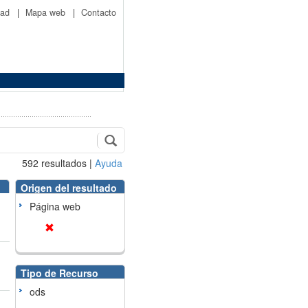
idad
|
Mapa web
|
Contacto
592
resultados
|
Ayuda
Origen del resultado
Página web
Tipo de Recurso
ods