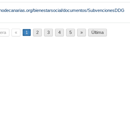
rnodecanarias.org/bienestarsocial/documentos/SubvencionesDDG
era
«
1
2
3
4
5
»
Última