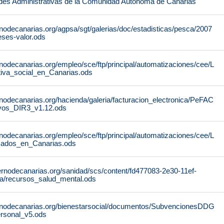
des Administrativas de la Comunidad Autónoma de Canarias
nodecanarias.org/agpsa/sgt/galerias/doc/estadisticas/pesca/2007
ses-valor.ods
nodecanarias.org/empleo/sce/ftp/principal/automatizaciones/cee/L
tiva_social_en_Canarias.ods
nodecanarias.org/hacienda/galeria/facturacion_electronica/PeFAC
vos_DIR3_v1.12.ods
nodecanarias.org/empleo/sce/ftp/principal/automatizaciones/cee/L
icados_en_Canarias.ods
ernodecanarias.org/sanidad/scs/content/fd477083-2e30-11ef-
a/recursos_salud_mental.ods
rnodecanarias.org/bienestarsocial/documentos/SubvencionesDDG
rsonal_v5.ods