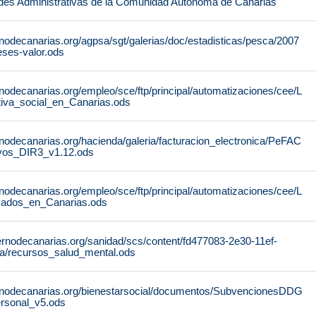
des Administrativas de la Comunidad Autónoma de Canarias
nodecanarias.org/agpsa/sgt/galerias/doc/estadisticas/pesca/2007
ses-valor.ods
nodecanarias.org/empleo/sce/ftp/principal/automatizaciones/cee/L
tiva_social_en_Canarias.ods
nodecanarias.org/hacienda/galeria/facturacion_electronica/PeFAC
vos_DIR3_v1.12.ods
nodecanarias.org/empleo/sce/ftp/principal/automatizaciones/cee/L
icados_en_Canarias.ods
ernodecanarias.org/sanidad/scs/content/fd477083-2e30-11ef-
a/recursos_salud_mental.ods
rnodecanarias.org/bienestarsocial/documentos/SubvencionesDDG
rsonal_v5.ods