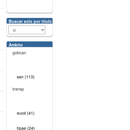
Buscar solo por título
Ámbito
gobcan
san (113)
transp
eucd (41)
hpae (24)