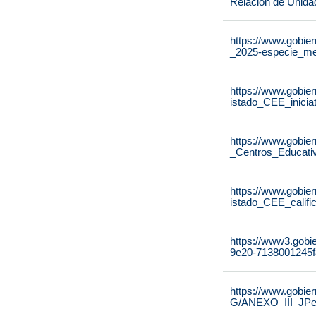
Relación de Unida
https://www.gobier
_2025-especie_me
https://www.gobier
istado_CEE_inicia
https://www.gobier
_Centros_Educati
https://www.gobier
istado_CEE_calif
https://www3.gobi
9e20-7138001245f
https://www.gobie
G/ANEXO_III_JPe