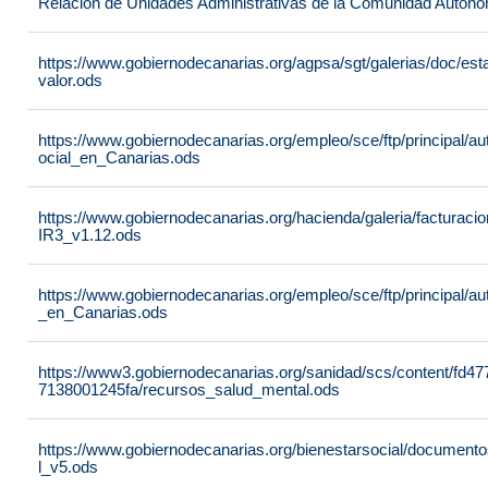
Relación de Unidades Administrativas de la Comunidad Autón
https://www.gobiernodecanarias.org/agpsa/sgt/galerias/doc/e
valor.ods
https://www.gobiernodecanarias.org/empleo/sce/ftp/principal/a
ocial_en_Canarias.ods
https://www.gobiernodecanarias.org/hacienda/galeria/factura
IR3_v1.12.ods
https://www.gobiernodecanarias.org/empleo/sce/ftp/principal/
_en_Canarias.ods
https://www3.gobiernodecanarias.org/sanidad/scs/content/fd4
7138001245fa/recursos_salud_mental.ods
https://www.gobiernodecanarias.org/bienestarsocial/docum
l_v5.ods