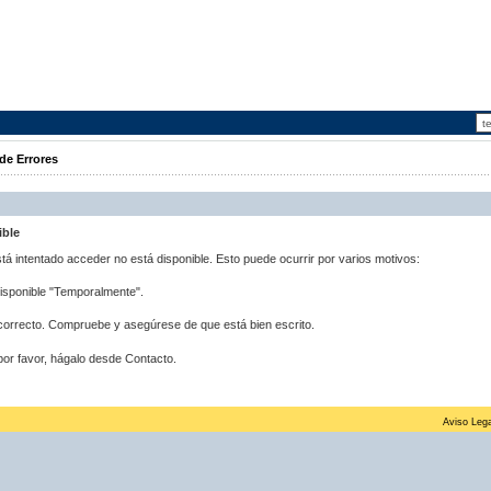
de Errores
ible
stá intentado acceder no está disponible. Esto puede ocurrir por varios motivos:
disponible "Temporalmente".
correcto. Compruebe y asegúrese de que está bien escrito.
por favor, hágalo desde Contacto.
Aviso Lega