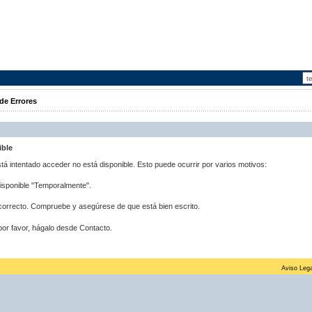
de Errores
ible
stá intentado acceder no está disponible. Esto puede ocurrir por varios motivos:
disponible "Temporalmente".
correcto. Compruebe y asegúrese de que está bien escrito.
por favor, hágalo desde Contacto.
Aviso Lega