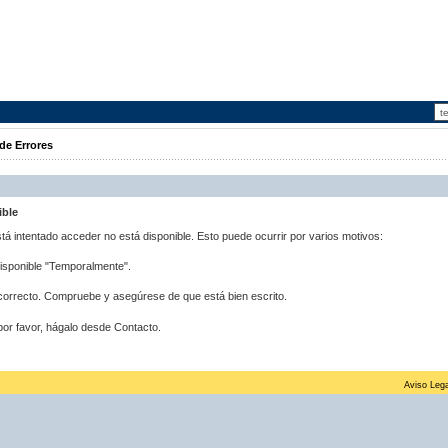
de Errores
ible
stá intentado acceder no está disponible. Esto puede ocurrir por varios motivos:
disponible "Temporalmente".
correcto. Compruebe y asegúrese de que está bien escrito.
por favor, hágalo desde Contacto.
Aviso Lega