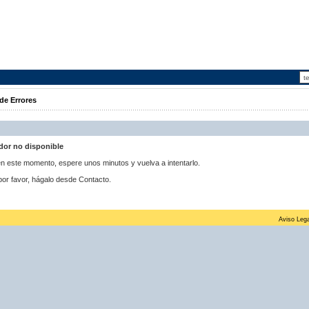
de Errores
idor no disponible
 en este momento, espere unos minutos y vuelva a intentarlo.
por favor, hágalo desde Contacto.
Aviso Lega