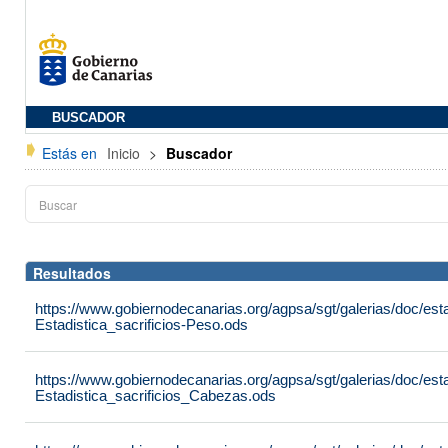
BUSCADOR
Estás en
Inicio
>
Buscador
Resultados
https://www.gobiernodecanarias.org/agpsa/sgt/galerias/doc/est
Estadistica_sacrificios-Peso.ods
https://www.gobiernodecanarias.org/agpsa/sgt/galerias/doc/est
Estadistica_sacrificios_Cabezas.ods