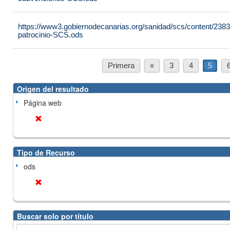
https://www3.gobiernodecanarias.org/sanidad/scs/content/23
patrocinio-SCS.ods
Primera
«
3
4
5
Origen del resultado
Página web
Tipo de Recurso
ods
Buscar solo por título