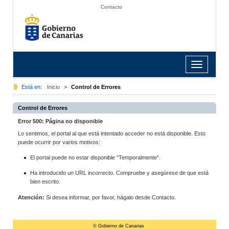
Contacto
Toggle
navigation
Está en:
Inicio
>
Control de Errores
Control de Errores
Error 500: Página no disponible
Lo sentimos, el portal al que está intentado acceder no está disponible. Esto
puede ocurrir por varios motivos:
El portal puede no estar disponible "Temporalmente".
Ha introducido un URL incorrecto. Compruebe y asegúrese de que está
bien escrito.
Atención:
Si desea informar, por favor, hágalo desde Contacto.
© Gobierno de Canarias