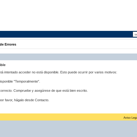
de Errores
ible
stá intentado acceder no está disponible. Esto puede ocurrir por varios motivos:
disponible "Temporalmente".
correcto. Compruebe y asegúrese de que está bien escrito.
por favor, hágalo desde Contacto.
Aviso Lega