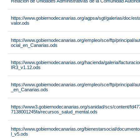
Relación de Unidades Administrativas de la Comunidad Autón
https://www.gobiernodecanarias.org/agpsa/sgt/galerias/doc/e
valor.ods
https://www.gobiernodecanarias.org/empleo/sce/ftp/principal/a
ocial_en_Canarias.ods
https://www.gobiernodecanarias.org/hacienda/galeria/factura
IR3_v1.12.ods
https://www.gobiernodecanarias.org/empleo/sce/ftp/principal/
_en_Canarias.ods
https://www3.gobiernodecanarias.org/sanidad/scs/content/fd4
7138001245fa/recursos_salud_mental.ods
https://www.gobiernodecanarias.org/bienestarsocial/docum
l_v5.ods