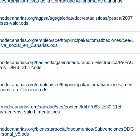
des Administrativas de la Comunidad Autónoma de Canarias
nodecanarias.org/agpsa/sgt/galerias/doc/estadisticas/pesca/2007
ses-valor.ods
nodecanarias.org/empleo/sce/ftp/principal/automatizaciones/cee/L
tiva_social_en_Canarias.ods
nodecanarias.org/hacienda/galeria/facturacion_electronica/PeFAC
vos_DIR3_v1.12.ods
nodecanarias.org/empleo/sce/ftp/principal/automatizaciones/cee/L
icados_en_Canarias.ods
ernodecanarias.org/sanidad/scs/content/fd477083-2e30-11ef-
a/recursos_salud_mental.ods
rnodecanarias.org/bienestarsocial/documentos/SubvencionesDDG
rsonal_v5.ods