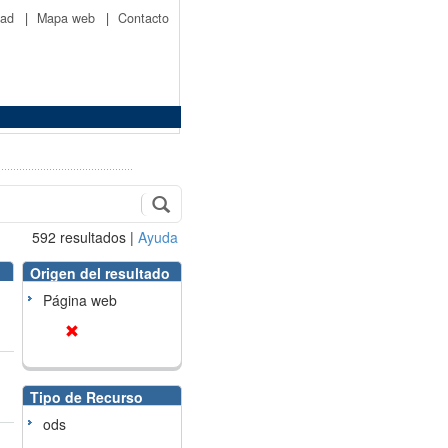
idad
|
Mapa web
|
Contacto
592
resultados
|
Ayuda
Origen del resultado
Página web
Tipo de Recurso
ods