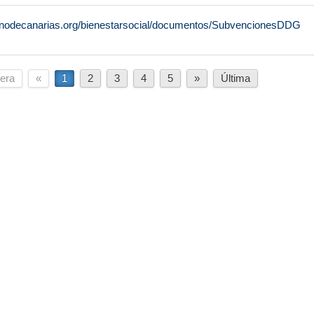
rnodecanarias.org/bienestarsocial/documentos/SubvencionesDDG
era
«
1
2
3
4
5
»
Última