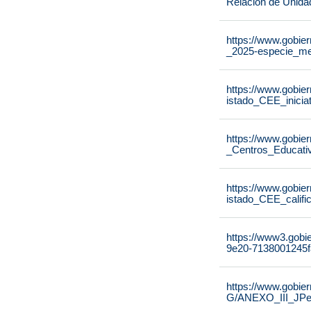
Relación de Unida
https://www.gobier
_2025-especie_me
https://www.gobier
istado_CEE_inicia
https://www.gobier
_Centros_Educati
https://www.gobier
istado_CEE_calif
https://www3.gobi
9e20-7138001245f
https://www.gobie
G/ANEXO_III_JPe