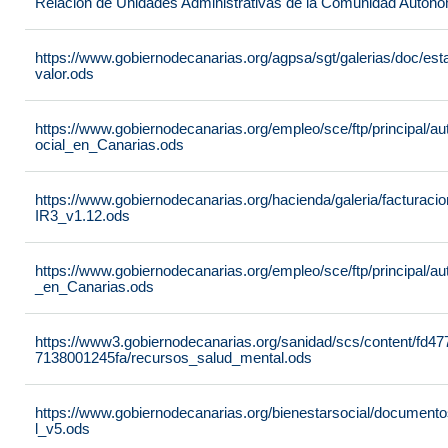
Relación de Unidades Administrativas de la Comunidad Autón
https://www.gobiernodecanarias.org/agpsa/sgt/galerias/doc/e
valor.ods
https://www.gobiernodecanarias.org/empleo/sce/ftp/principal/a
ocial_en_Canarias.ods
https://www.gobiernodecanarias.org/hacienda/galeria/factura
IR3_v1.12.ods
https://www.gobiernodecanarias.org/empleo/sce/ftp/principal/
_en_Canarias.ods
https://www3.gobiernodecanarias.org/sanidad/scs/content/fd4
7138001245fa/recursos_salud_mental.ods
https://www.gobiernodecanarias.org/bienestarsocial/docum
l_v5.ods