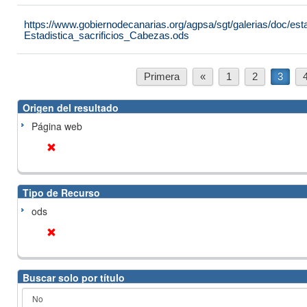
https://www.gobiernodecanarias.org/agpsa/sgt/galerias/doc/est
Estadistica_sacrificios_Cabezas.ods
Primera
«
1
2
3
Origen del resultado
Página web
Tipo de Recurso
ods
Buscar solo por título