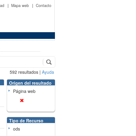
idad
|
Mapa web
|
Contacto
592
resultados
|
Ayuda
Origen del resultado
Página web
Tipo de Recurso
ods