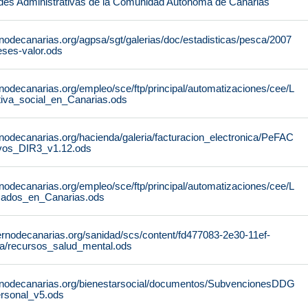
des Administrativas de la Comunidad Autónoma de Canarias
nodecanarias.org/agpsa/sgt/galerias/doc/estadisticas/pesca/2007
ses-valor.ods
nodecanarias.org/empleo/sce/ftp/principal/automatizaciones/cee/L
tiva_social_en_Canarias.ods
nodecanarias.org/hacienda/galeria/facturacion_electronica/PeFAC
vos_DIR3_v1.12.ods
nodecanarias.org/empleo/sce/ftp/principal/automatizaciones/cee/L
icados_en_Canarias.ods
ernodecanarias.org/sanidad/scs/content/fd477083-2e30-11ef-
a/recursos_salud_mental.ods
rnodecanarias.org/bienestarsocial/documentos/SubvencionesDDG
rsonal_v5.ods