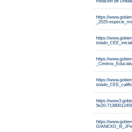
Relación de Unida
https://www.gobier
_2025-especie_me
https://www.gobier
istado_CEE_inicia
https://www.gobier
_Centros_Educati
https://www.gobier
istado_CEE_calif
https://www3.gobi
9e20-7138001245f
https://www.gobie
G/ANEXO_III_JPe