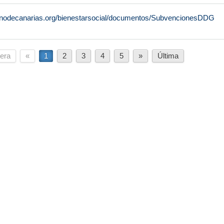
rnodecanarias.org/bienestarsocial/documentos/SubvencionesDDG
era
«
1
2
3
4
5
»
Última