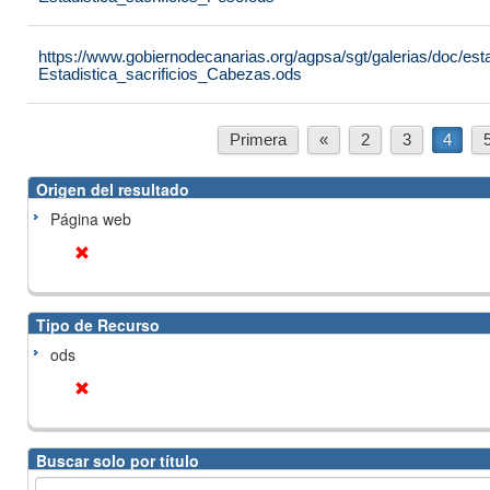
https://www.gobiernodecanarias.org/agpsa/sgt/galerias/doc/est
Estadistica_sacrificios_Cabezas.ods
Primera
«
2
3
4
Origen del resultado
Página web
Tipo de Recurso
ods
Buscar solo por título