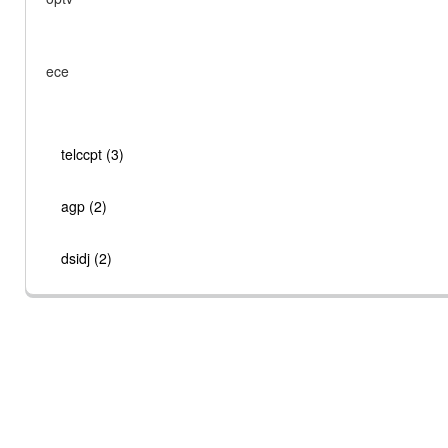
ece
telccpt (3)
agp (2)
dsidj (2)