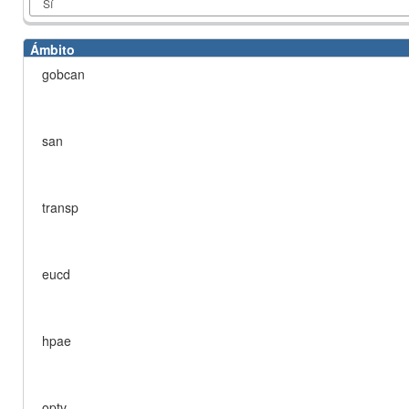
Ámbito
gobcan
san
transp
eucd
hpae
optv