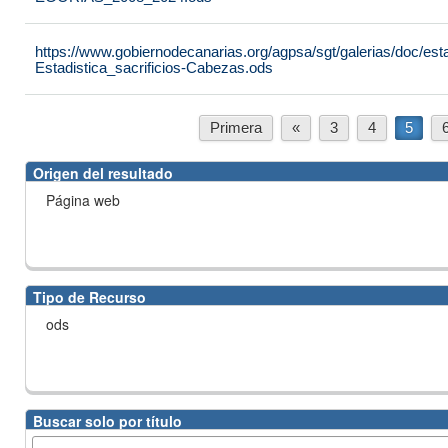
https://www.gobiernodecanarias.org/agpsa/sgt/galerias/doc/est
Estadistica_sacrificios-Cabezas.ods
Primera
«
3
4
5
Origen del resultado
Página web
Tipo de Recurso
ods
Buscar solo por título