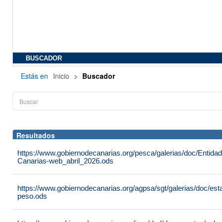
BUSCADOR
Estás en
Inicio
>
Buscador
Resultados
https://www.gobiernodecanarias.org/pesca/galerias/doc/Entid
Canarias-web_abril_2026.ods
https://www.gobiernodecanarias.org/agpsa/sgt/galerias/doc/e
peso.ods