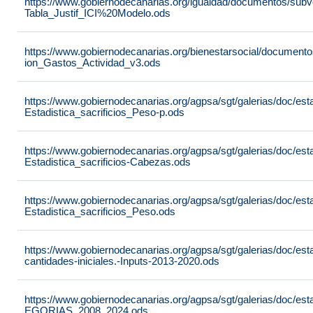
https://www.gobiernodecanarias.org/igualdad/documentos/sub
Tabla_Justif_ICI%20Modelo.ods
https://www.gobiernodecanarias.org/bienestarsocial/docume
ion_Gastos_Actividad_v3.ods
https://www.gobiernodecanarias.org/agpsa/sgt/galerias/doc/est
Estadistica_sacrificios_Peso-p.ods
https://www.gobiernodecanarias.org/agpsa/sgt/galerias/doc/est
Estadistica_sacrificios-Cabezas.ods
https://www.gobiernodecanarias.org/agpsa/sgt/galerias/doc/est
Estadistica_sacrificios_Peso.ods
https://www.gobiernodecanarias.org/agpsa/sgt/galerias/doc/est
cantidades-iniciales.-Inputs-2013-2020.ods
https://www.gobiernodecanarias.org/agpsa/sgt/galerias/doc
EGORIAS_2008_2024.ods