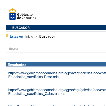
BUSCADOR
Estás en
Inicio
>
Buscador
Resultados
https://www.gobiernodecanarias.org/agpsa/sgt/galerias/doc/est
Estadistica_sacrificios-Peso.ods
https://www.gobiernodecanarias.org/agpsa/sgt/galerias/doc/est
Estadistica_sacrificios_Cabezas.ods