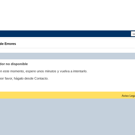
de Errores
idor no disponible
 en este momento, espere unos minutos y vuelva a intentarlo.
por favor, hágalo desde Contacto.
Aviso Lega