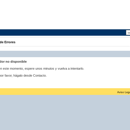
de Errores
idor no disponible
 en este momento, espere unos minutos y vuelva a intentarlo.
por favor, hágalo desde Contacto.
Aviso Lega