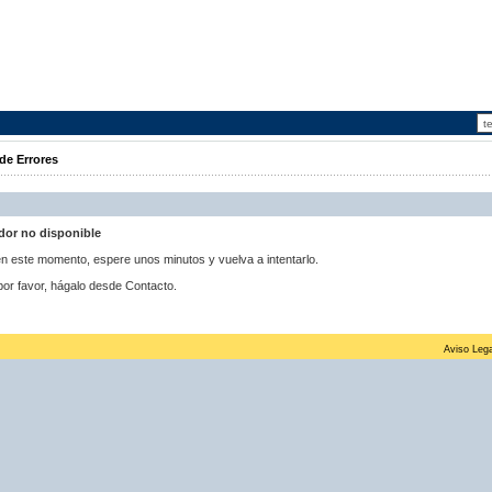
de Errores
idor no disponible
 en este momento, espere unos minutos y vuelva a intentarlo.
por favor, hágalo desde Contacto.
Aviso Lega