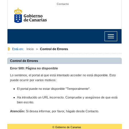
Contacto
Toggle
navigation
Está en:
Inicio
>
Control de Errores
Control de Errores
Error 500: Página no disponible
Lo sentimos, el portal al que está intentado acceder no está disponible. Esto
puede ocurrir por varios motivos:
El portal puede no estar disponible "Temporalmente".
Ha introducido un URL incorrecto. Compruebe y asegúrese de que está
bien escrito.
Atención:
Si desea informar, por favor, hágalo desde Contacto.
© Gobierno de Canarias