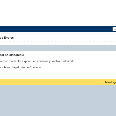
de Errores
idor no disponible
 en este momento, espere unos minutos y vuelva a intentarlo.
por favor, hágalo desde Contacto.
Aviso Lega