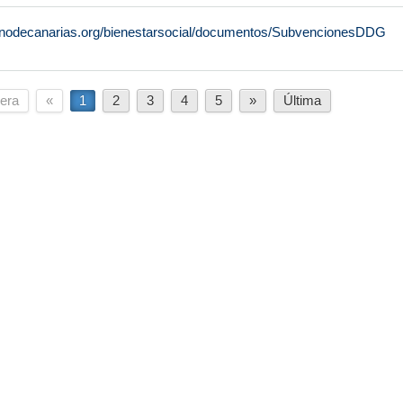
rnodecanarias.org/bienestarsocial/documentos/SubvencionesDDG
era
«
1
2
3
4
5
»
Última