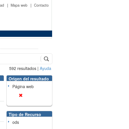
idad
|
Mapa web
|
Contacto
592
resultados
|
Ayuda
Origen del resultado
Página web
Tipo de Recurso
ods