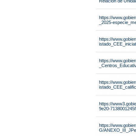
Relación de Unida
https://www.gobier
_2025-especie_me
https://www.gobier
istado_CEE_inicia
https://www.gobier
_Centros_Educati
https://www.gobier
istado_CEE_calif
https://www3.gobi
9e20-7138001245f
https://www.gobie
G/ANEXO_III_JPe