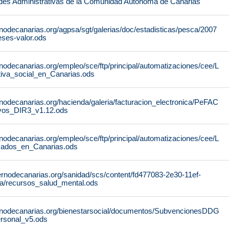
des Administrativas de la Comunidad Autónoma de Canarias
nodecanarias.org/agpsa/sgt/galerias/doc/estadisticas/pesca/2007
ses-valor.ods
nodecanarias.org/empleo/sce/ftp/principal/automatizaciones/cee/L
tiva_social_en_Canarias.ods
nodecanarias.org/hacienda/galeria/facturacion_electronica/PeFAC
vos_DIR3_v1.12.ods
nodecanarias.org/empleo/sce/ftp/principal/automatizaciones/cee/L
icados_en_Canarias.ods
ernodecanarias.org/sanidad/scs/content/fd477083-2e30-11ef-
a/recursos_salud_mental.ods
rnodecanarias.org/bienestarsocial/documentos/SubvencionesDDG
rsonal_v5.ods