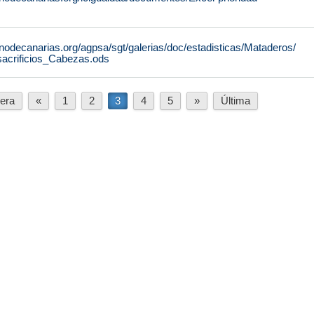
nodecanarias.org/agpsa/sgt/galerias/doc/estadisticas/Mataderos/
sacrificios_Cabezas.ods
era
«
1
2
3
4
5
»
Última