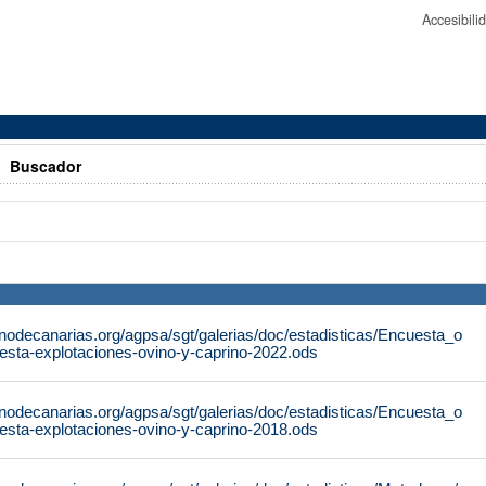
Accesibil
>
Buscador
nodecanarias.org/agpsa/sgt/galerias/doc/estadisticas/Encuesta_o
esta-explotaciones-ovino-y-caprino-2022.ods
nodecanarias.org/agpsa/sgt/galerias/doc/estadisticas/Encuesta_o
esta-explotaciones-ovino-y-caprino-2018.ods