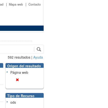
idad
|
Mapa web
|
Contacto
592
resultados
|
Ayuda
Origen del resultado
Página web
Tipo de Recurso
ods