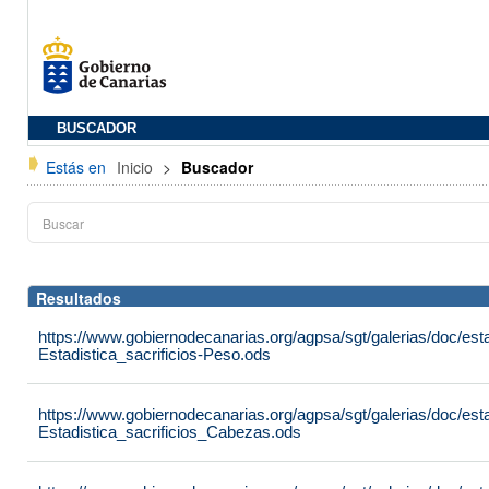
BUSCADOR
Estás en
Inicio
>
Buscador
Resultados
https://www.gobiernodecanarias.org/agpsa/sgt/galerias/doc/est
Estadistica_sacrificios-Peso.ods
https://www.gobiernodecanarias.org/agpsa/sgt/galerias/doc/est
Estadistica_sacrificios_Cabezas.ods