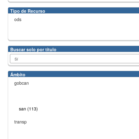
Tipo de Recurso
ods
Buscar solo por título
Ámbito
gobcan
san (113)
transp