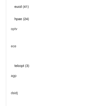
eucd (41)
hpae (24)
optv
ece
telccpt (3)
agp
dsidj