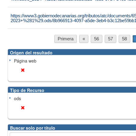
https://www3.gobiernodecanarias.org/tributos/atc/documents/65
2023+%281%29.ods/8b966913-4097-a5de-3eb4-b3c12be59bb
Primera
«
56
57
58
Origen del resultado
Página web
Tipo de Recurso
ods
Buscar solo por título