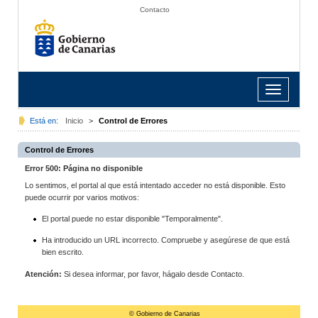
Contacto
Toggle
navigation
Está en:
Inicio
>
Control de Errores
Control de Errores
Error 500: Página no disponible
Lo sentimos, el portal al que está intentado acceder no está disponible. Esto
puede ocurrir por varios motivos:
El portal puede no estar disponible "Temporalmente".
Ha introducido un URL incorrecto. Compruebe y asegúrese de que está
bien escrito.
Atención:
Si desea informar, por favor, hágalo desde Contacto.
© Gobierno de Canarias