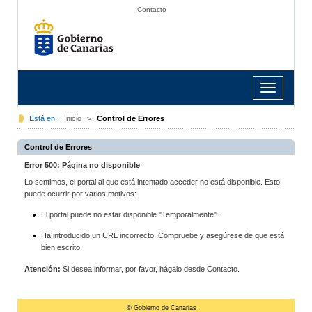
Contacto
Toggle
navigation
Está en:
Inicio
>
Control de Errores
Control de Errores
Error 500: Página no disponible
Lo sentimos, el portal al que está intentado acceder no está disponible. Esto
puede ocurrir por varios motivos:
El portal puede no estar disponible "Temporalmente".
Ha introducido un URL incorrecto. Compruebe y asegúrese de que está
bien escrito.
Atención:
Si desea informar, por favor, hágalo desde Contacto.
© Gobierno de Canarias