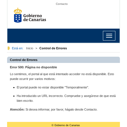
Contacto
Toggle
navigation
Está en:
Inicio
>
Control de Errores
Control de Errores
Error 500: Página no disponible
Lo sentimos, el portal al que está intentado acceder no está disponible. Esto
puede ocurrir por varios motivos:
El portal puede no estar disponible "Temporalmente".
Ha introducido un URL incorrecto. Compruebe y asegúrese de que está
bien escrito.
Atención:
Si desea informar, por favor, hágalo desde Contacto.
© Gobierno de Canarias