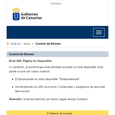
Contacto
Toggle
navigation
Está en:
Inicio
>
Control de Errores
Control de Errores
Error 500: Página no disponible
Lo sentimos, el portal al que está intentado acceder no está disponible. Esto
puede ocurrir por varios motivos:
El portal puede no estar disponible "Temporalmente".
Ha introducido un URL incorrecto. Compruebe y asegúrese de que está
bien escrito.
Atención:
Si desea informar, por favor, hágalo desde Contacto.
© Gobierno de Canarias