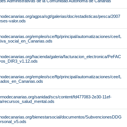
des Administrativas de la Comunidad Autónoma de Canarias
nodecanarias.org/agpsa/sgt/galerias/doc/estadisticas/pesca/2007
ses-valor.ods
nodecanarias.org/empleo/sce/ftp/principal/automatizaciones/cee/L
tiva_social_en_Canarias.ods
nodecanarias.org/hacienda/galeria/facturacion_electronica/PeFAC
vos_DIR3_v1.12.ods
nodecanarias.org/empleo/sce/ftp/principal/automatizaciones/cee/L
icados_en_Canarias.ods
ernodecanarias.org/sanidad/scs/content/fd477083-2e30-11ef-
a/recursos_salud_mental.ods
rnodecanarias.org/bienestarsocial/documentos/SubvencionesDDG
rsonal_v5.ods