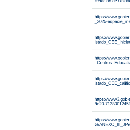
Relación de Unida
https://www.gobier
_2025-especie_me
https://www.gobier
istado_CEE_inicia
https://www.gobier
_Centros_Educati
https://www.gobier
istado_CEE_calif
https://www3.gobi
9e20-7138001245f
https://www.gobie
G/ANEXO_III_JPe