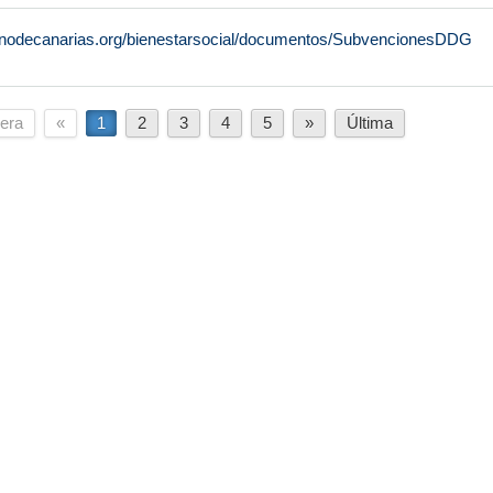
rnodecanarias.org/bienestarsocial/documentos/SubvencionesDDG
era
«
1
2
3
4
5
»
Última