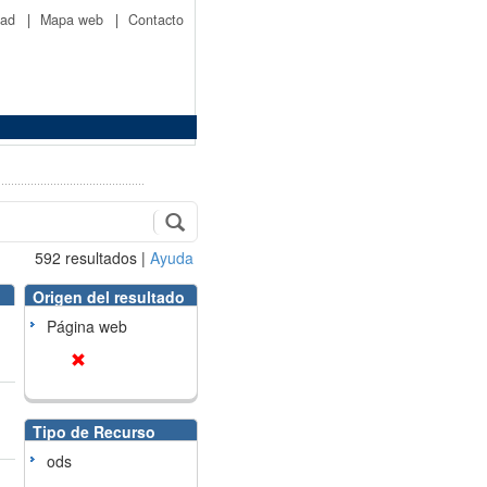
idad
|
Mapa web
|
Contacto
592
resultados
|
Ayuda
Origen del resultado
Página web
Tipo de Recurso
ods