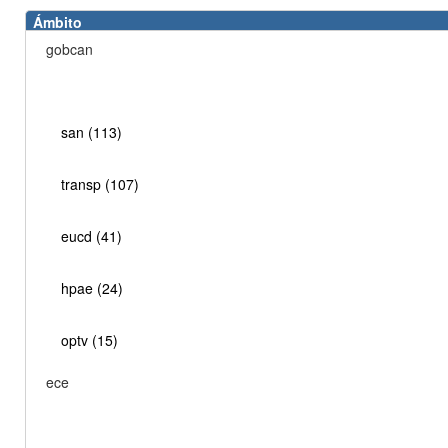
Ámbito
gobcan
san (113)
transp (107)
eucd (41)
hpae (24)
optv (15)
ece