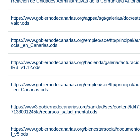
Relación de Unidades Administrativas de la Comunidad Autón
https://www.gobiernodecanarias.org/agpsa/sgt/galerias/doc/e
valor.ods
https://www.gobiernodecanarias.org/empleo/sce/ftp/principal/a
ocial_en_Canarias.ods
https://www.gobiernodecanarias.org/hacienda/galeria/factura
IR3_v1.12.ods
https://www.gobiernodecanarias.org/empleo/sce/ftp/principal/
_en_Canarias.ods
https://www3.gobiernodecanarias.org/sanidad/scs/content/fd4
7138001245fa/recursos_salud_mental.ods
https://www.gobiernodecanarias.org/bienestarsocial/docum
l_v5.ods