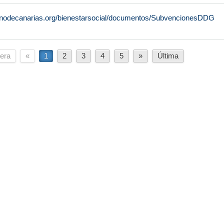
rnodecanarias.org/bienestarsocial/documentos/SubvencionesDDG
era
«
1
2
3
4
5
»
Última