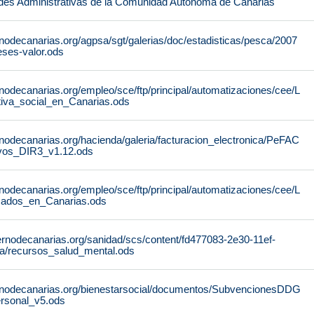
des Administrativas de la Comunidad Autónoma de Canarias
nodecanarias.org/agpsa/sgt/galerias/doc/estadisticas/pesca/2007
ses-valor.ods
nodecanarias.org/empleo/sce/ftp/principal/automatizaciones/cee/L
tiva_social_en_Canarias.ods
nodecanarias.org/hacienda/galeria/facturacion_electronica/PeFAC
vos_DIR3_v1.12.ods
nodecanarias.org/empleo/sce/ftp/principal/automatizaciones/cee/L
icados_en_Canarias.ods
ernodecanarias.org/sanidad/scs/content/fd477083-2e30-11ef-
a/recursos_salud_mental.ods
rnodecanarias.org/bienestarsocial/documentos/SubvencionesDDG
rsonal_v5.ods