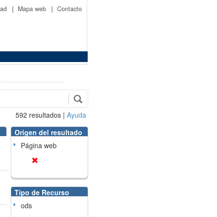
idad
|
Mapa web
|
Contacto
592
resultados
|
Ayuda
Origen del resultado
Página web
Tipo de Recurso
ods