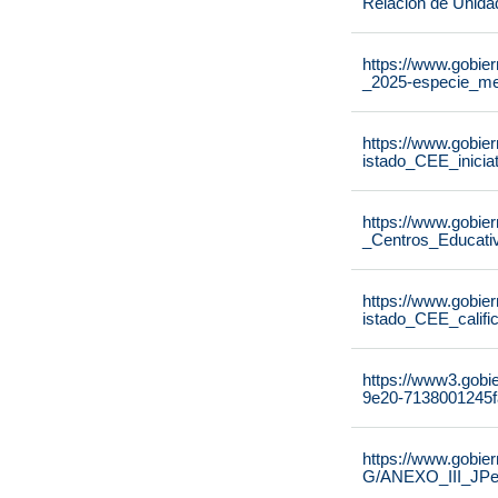
Relación de Unida
https://www.gobier
_2025-especie_me
https://www.gobier
istado_CEE_inicia
https://www.gobier
_Centros_Educati
https://www.gobier
istado_CEE_calif
https://www3.gobi
9e20-7138001245f
https://www.gobie
G/ANEXO_III_JPe