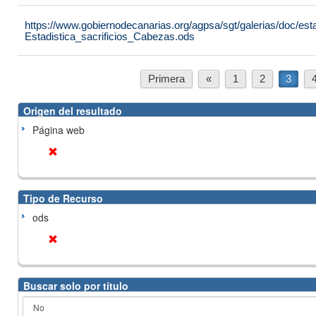
https://www.gobiernodecanarias.org/agpsa/sgt/galerias/doc/est
Estadistica_sacrificios_Cabezas.ods
Primera
«
1
2
3
Origen del resultado
Página web
Tipo de Recurso
ods
Buscar solo por título