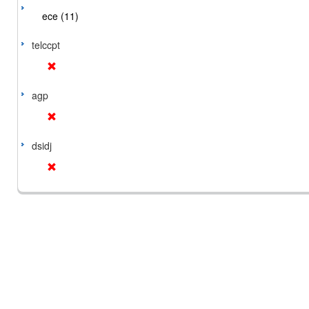
ece (11)
telccpt
agp
dsidj