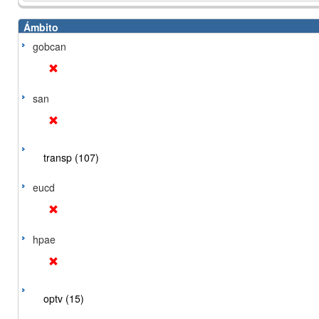
Ámbito
gobcan
san
transp (107)
eucd
hpae
optv (15)