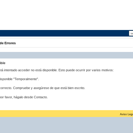
de Errores
ible
stá intentado acceder no está disponible. Esto puede ocurrir por varios motivos:
disponible "Temporalmente".
correcto. Compruebe y asegúrese de que está bien escrito.
por favor, hágalo desde Contacto.
Aviso Lega