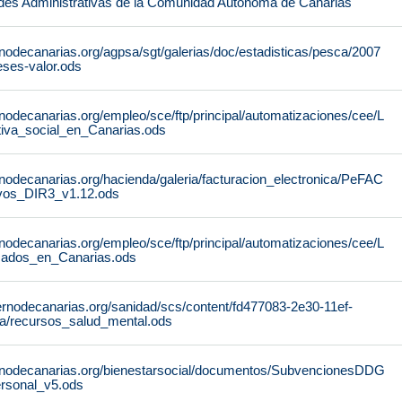
des Administrativas de la Comunidad Autónoma de Canarias
nodecanarias.org/agpsa/sgt/galerias/doc/estadisticas/pesca/2007
ses-valor.ods
nodecanarias.org/empleo/sce/ftp/principal/automatizaciones/cee/L
tiva_social_en_Canarias.ods
nodecanarias.org/hacienda/galeria/facturacion_electronica/PeFAC
vos_DIR3_v1.12.ods
nodecanarias.org/empleo/sce/ftp/principal/automatizaciones/cee/L
icados_en_Canarias.ods
ernodecanarias.org/sanidad/scs/content/fd477083-2e30-11ef-
a/recursos_salud_mental.ods
rnodecanarias.org/bienestarsocial/documentos/SubvencionesDDG
rsonal_v5.ods