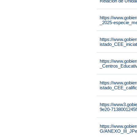
Relación de Unida
https://www.gobier
_2025-especie_me
https://www.gobier
istado_CEE_inicia
https://www.gobier
_Centros_Educati
https://www.gobier
istado_CEE_calif
https://www3.gobi
9e20-7138001245f
https://www.gobie
G/ANEXO_III_JPe