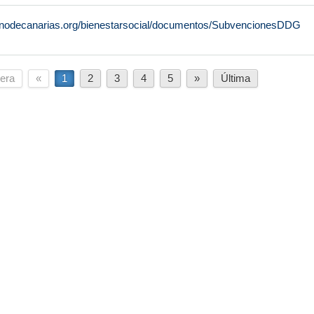
rnodecanarias.org/bienestarsocial/documentos/SubvencionesDDG
era
«
1
2
3
4
5
»
Última