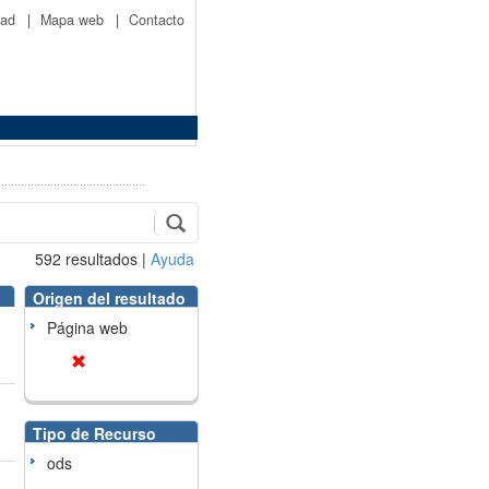
idad
|
Mapa web
|
Contacto
592
resultados
|
Ayuda
Origen del resultado
Página web
Tipo de Recurso
ods