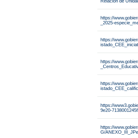
Relación de Unida
https://www.gobier
_2025-especie_me
https://www.gobier
istado_CEE_inicia
https://www.gobier
_Centros_Educati
https://www.gobier
istado_CEE_calif
https://www3.gobi
9e20-7138001245f
https://www.gobie
G/ANEXO_III_JPe