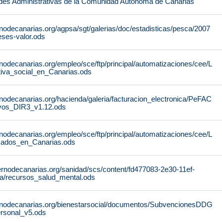
des Administrativas de la Comunidad Autónoma de Canarias
nodecanarias.org/agpsa/sgt/galerias/doc/estadisticas/pesca/2007
ses-valor.ods
nodecanarias.org/empleo/sce/ftp/principal/automatizaciones/cee/L
tiva_social_en_Canarias.ods
nodecanarias.org/hacienda/galeria/facturacion_electronica/PeFAC
vos_DIR3_v1.12.ods
nodecanarias.org/empleo/sce/ftp/principal/automatizaciones/cee/L
icados_en_Canarias.ods
ernodecanarias.org/sanidad/scs/content/fd477083-2e30-11ef-
a/recursos_salud_mental.ods
rnodecanarias.org/bienestarsocial/documentos/SubvencionesDDG
rsonal_v5.ods