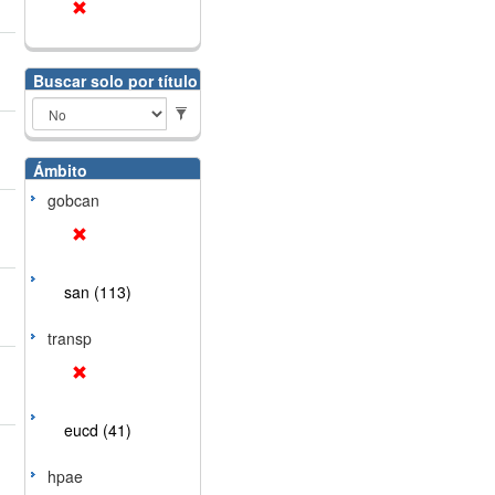
Buscar solo por título
Ámbito
gobcan
san (113)
transp
eucd (41)
hpae