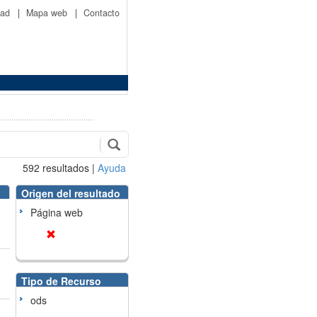
idad
|
Mapa web
|
Contacto
592
resultados
|
Ayuda
Origen del resultado
Página web
Tipo de Recurso
ods