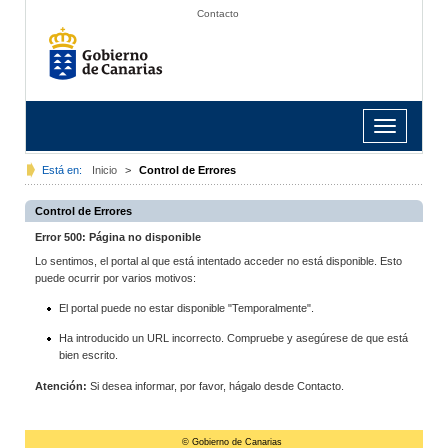
Contacto
Toggle
navigation
Está en:
Inicio
>
Control de Errores
Control de Errores
Error 500: Página no disponible
Lo sentimos, el portal al que está intentado acceder no está disponible. Esto
puede ocurrir por varios motivos:
El portal puede no estar disponible "Temporalmente".
Ha introducido un URL incorrecto. Compruebe y asegúrese de que está
bien escrito.
Atención:
Si desea informar, por favor, hágalo desde Contacto.
© Gobierno de Canarias