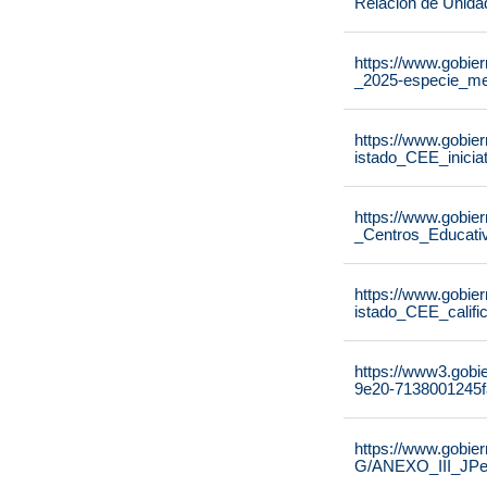
Relación de Unida
https://www.gobier
_2025-especie_me
https://www.gobier
istado_CEE_inicia
https://www.gobier
_Centros_Educati
https://www.gobier
istado_CEE_calif
https://www3.gobi
9e20-7138001245f
https://www.gobie
G/ANEXO_III_JPe