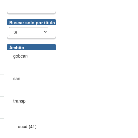
Buscar solo por título
Ámbito
gobcan
san
transp
eucd (41)