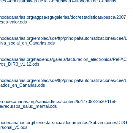
des Administrativas de la Comunidad Autónoma de Canarias
nodecanarias.org/agpsa/sgt/galerias/doc/estadisticas/pesca/2007
ses-valor.ods
nodecanarias.org/empleo/sce/ftp/principal/automatizaciones/cee/L
tiva_social_en_Canarias.ods
nodecanarias.org/hacienda/galeria/facturacion_electronica/PeFAC
vos_DIR3_v1.12.ods
nodecanarias.org/empleo/sce/ftp/principal/automatizaciones/cee/L
icados_en_Canarias.ods
ernodecanarias.org/sanidad/scs/content/fd477083-2e30-11ef-
a/recursos_salud_mental.ods
rnodecanarias.org/bienestarsocial/documentos/SubvencionesDDG
rsonal_v5.ods